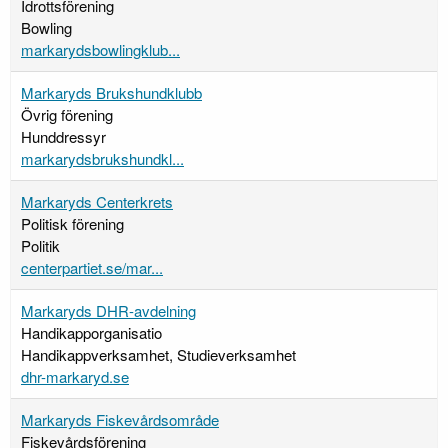
Idrottsförening
Bowling
markarydsbowlingklub...
Markaryds Brukshundklubb
Övrig förening
Hunddressyr
markarydsbrukshundkl...
Markaryds Centerkrets
Politisk förening
Politik
centerpartiet.se/mar...
Markaryds DHR-avdelning
Handikapporganisatio
Handikappverksamhet, Studieverksamhet
dhr-markaryd.se
Markaryds Fiskevårdsområde
Fiskevårdsförening